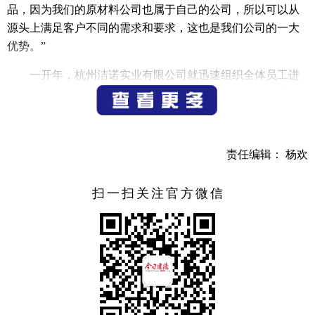
品，因为我们的原材料公司也属于自己的公司，所以可以从
源头上满足客户不同的需求和要求，这也是我们公司的一大
优势。”
一开年，杭州洁诺实业有限公司就迅速组织全体员工进
入紧张忙碌的生产状态。切割、分装、打包、装箱……工人
们在各自工作岗位上娴熟地忙碌着。据了解，今年1—2月
份，公司实现产值2200余万元，比上年同期增长800多万元。
责任编辑： 杨欢
为推动企业更好发展，杭州洁诺实业有限公司不断改进
生产技术、完善设备运行管理。王珊表示，下一步，公司会
扫一扫关注官方微信
更加注重提升研发创新能力，因为只有不断优化和更新产
品，满足客户多样化的需求，才能不断向前发展。同时，推
进生产管理更加智能化，在目前使用ERP系统的基础上，再
上MES系统，让生产管理更加制度化、规范化、科学化，从
而提高生产效率，提升综合实力。
据了解，杭州洁诺实业有限公司自2018年落户建德以