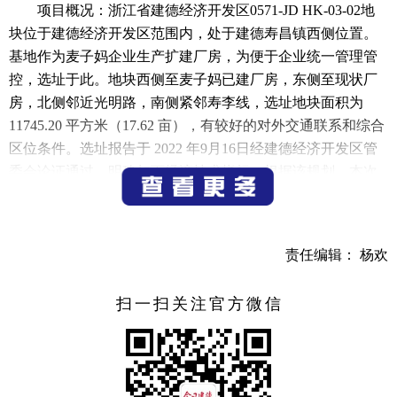
项目概况：浙江省建德经济开发区0571-JD HK-03-02地
块位于建德经济开发区范围内，处于建德寿昌镇西侧位置。
基地作为麦子妈企业生产扩建厂房，为便于企业统一管理管
控，选址于此。地块西侧至麦子妈已建厂房，东侧至现状厂
房，北侧邻近光明路，南侧紧邻寿李线，选址地块面积为
11745.20 平方米（17.62 亩），有较好的对外交通联系和综合
区位条件。选址报告于 2022 年9月16日经建德经济开发区管
委会论证通过，明确如下经济技术指标：根据该规划，本次
选址论证的地块用地性质为二类工业用地（M2），用地面积
11745.20 平方米，绿地率≥5且≤20％，建筑密度≥30且≤55％，
建筑限高 24 米。
责任编辑： 杨欢
如对该项目有意见或建议，请于2022年11月18日下午
15:00前以书面形式向建德市经济开发区管理委员会提交。
扫一扫关注官方微信
联系电话：0571-64593206（建德市经济开发区管理委员
会）
公示期限：2022 年10月18日至 2022 年 11月18日