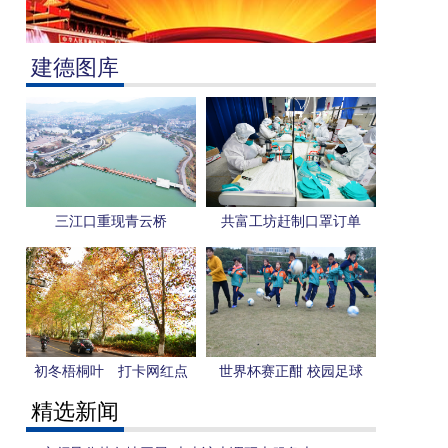
建德图库
三江口重现青云桥
共富工坊赶制口罩订单
初冬梧桐叶 打卡网红点
世界杯赛正酣 校园足球
更“热”
精选新闻