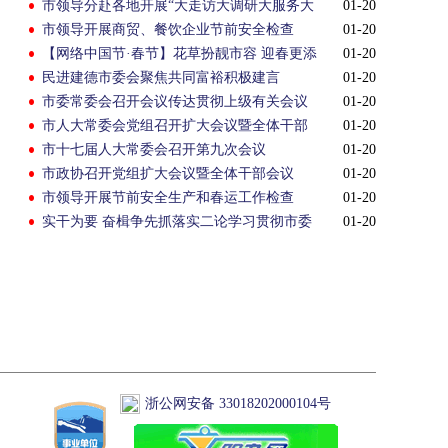
市领导分赴各地开展“大走访大调研大服务大
01-20
解题”活动
市领导开展商贸、餐饮企业节前安全检查
01-20
【网络中国节·春节】花草扮靓市容 迎春更添
01-20
活力
民进建德市委会聚焦共同富裕积极建言
01-20
市委常委会召开会议传达贯彻上级有关会议
01-20
精神
市人大常委会党组召开扩大会议暨全体干部
01-20
会议
市十七届人大常委会召开第九次会议
01-20
市政协召开党组扩大会议暨全体干部会议
01-20
市领导开展节前安全生产和春运工作检查
01-20
实干为要 奋楫争先抓落实二论学习贯彻市委
01-20
十五届三次全会精神
浙公网安备 33018202000104号