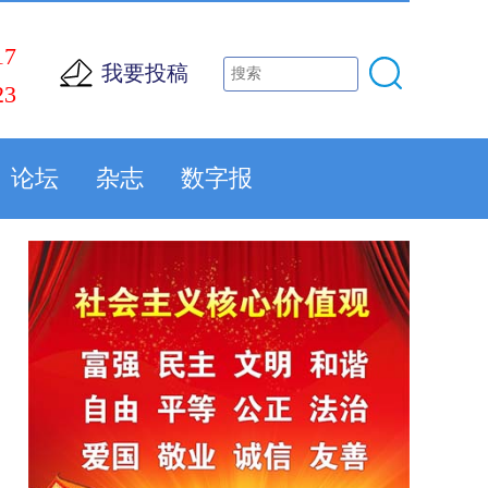
17
我要投稿
23
论坛
杂志
数字报