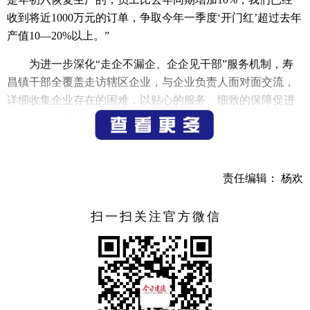
收到将近1000万元的订单，争取今年一季度‘开门红’超过去年
产值10—20%以上。”
为进一步深化“走企不漏企、企企见干部”服务机制，寿
昌镇干部全覆盖走访辖区企业，与企业负责人面对面交流，
详细收集企业存在的困难，以贴心的服务、细致的保障促进
企业健康发展。
因为生产原料的菌种需要提前培育，杭州双马生物科技
股份有限公司正月初五就开工了。公司董事长冯建平说，正
责任编辑： 杨欢
月初八，寿昌镇干部就来到公司关心复工复产工作，目前公
司各个生产线都已经开工，订单已经排得满满的。据悉，公
扫一扫关注官方微信
司今年将在新的产品体系构建、新产品研发方面与浙江理工
大学加强合作，争取在原有的基础上增长50%。
开局即决战，起步即冲刺。寿昌镇全体干部将坚持“抢拼
实”的工作作风，快干实干、奋勇争先，奋力冲刺一季度“开
门红”，为全年经济高质量发展奠定良好基础。