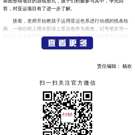
条图形猜项目的游戏形式，孩子们积极参与其中，争先回
答，对亚运项目有了进一步了解。
接着，老师开始教孩子运用亚运色系进行动感的线条绘
画，一张白纸上用水彩涂上亚运色作为底色，记号笔在另一
张纸上绘出体育图标，再将图标剪下，装点在画有亚运底色
的纸上，最后加上钱塘江的浪花做背景。一幅幅动感、栩栩
如生的亚运图标画就跃然纸上了。
参加活动的孩子们表示这次的绘画活动既轻松又有趣，
责任编辑： 杨欢
还能学到不少亚运知识，以后想参加更多此类活动。
扫一扫关注官方微信
（通讯员 谢婷）