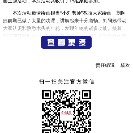
画主题活动，本次活动共吸引了15组家庭参加。
本次活动邀请绘画担当“小刘老师”教授大家绘画，刘阿
姨前期已做了大量的功课，讲解起来十分顺畅。刘阿姨带动
大家认识和熟悉木头的年轮，发现年轮的诸多功能。接着，
刘阿姨鼓励动手能力较好的孩子可以自由创作属于自己的年
轮画，而对于动手能力较弱的孩子，则准备好相关图片通过
复写纸供其临摹再填充上色。
活动不仅了丰富少儿们的知识，推广少儿科学知识普
责任编辑： 杨欢
及，开阔他们的眼界，也增强他们爱科学、学科学、用科学
的情感和创新创作能力。同时增加儿童们对森林、对自然的
扫一扫关注官方微信
关注和感受。丰富广大读者的文化生活，铭记环保的意义，
促进文字交流，提高国学素养，培养读者的艺术修养和人文
情怀。