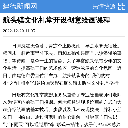
建德新闻网
民情快递
航头镇文化礼堂开设创意绘画课程
2022-12-20 11:05
日脚沈红天色暮，青凉伞上微微雨，早是水寒无宿处。
须回步，枉教雨里分飞去。雨和伞确实是两个比较浪漫的事
物，等待雨，是伞一生的宿命。为了丰富航头镇青少年的文
化生活，提高孩子们的艺术修养，营造浓厚的文化氛围。近
日，由建德市委宣传部主办、航头镇承办的“我们的村
礼”之“雨和伞”创意绘画课程在航头镇田畈村文化礼堂举行。
田畈村文化礼堂志愿服务队邀请了专业绘画老师何老师
来为辖区内的孩子们授课。何老师通过现场绘画的方式向大
家介绍绘画的基本技巧、步骤以及几种表现技法，并和小朋
友们一同绘画。通过何老师的耐心讲解，引导孩子们认识
到“下雨天”可以通过用“伞”形式来描述，孩子们都非常感兴