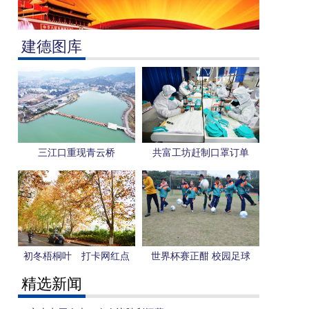
建德图库
三江口重现青云桥
共富工坊赶制口罩订单
初冬梧桐叶 打卡网红点
世界杯赛正酣 校园足球
更“热”
精选新闻