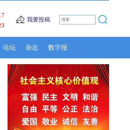
17
我要投稿
23
论坛
杂志
数字报