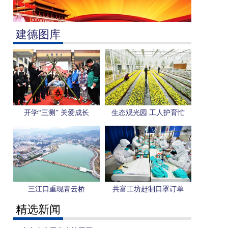
建德图库
开学“三测” 关爱成长
生态观光园 工人护育忙
三江口重现青云桥
共富工坊赶制口罩订单
精选新闻