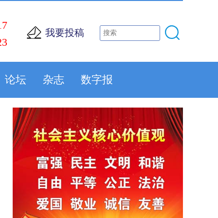
17
我要投稿
23
论坛
杂志
数字报