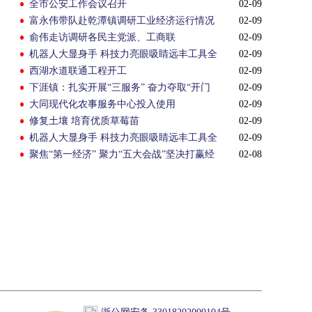
全市公安工作会议召开
02-09
富永伟带队赴乾潭镇调研工业经济运行情况
02-09
俞伟走访调研各民主党派、工商联
02-09
机器人大显身手 科技力亮眼吸睛远丰工具全
02-09
力奋战“开门红”
西湖水道联通工程开工
02-09
下涯镇：扎实开展“三服务” 奋力夺取“开门
02-09
红”
大同现代化农事服务中心投入使用
02-09
修复土壤 培育优质草莓苗
02-09
机器人大显身手 科技力亮眼吸睛远丰工具全
02-09
力奋战“开门红”
聚焦“第一经济” 聚力“五大会战”坚决打赢经
02-08
济翻身仗 重塑工业新优势