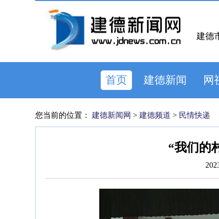
建德
首页
建德新闻
网
您当前的位置：
建德新闻网
>
建德频道
>
民情快递
“我们的
202