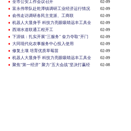
全市公安工作会议召开
02-09
富永伟带队赴乾潭镇调研工业经济运行情况
02-09
俞伟走访调研各民主党派、工商联
02-09
机器人大显身手 科技力亮眼吸睛远丰工具全
02-09
力奋战“开门红”
西湖水道联通工程开工
02-09
下涯镇：扎实开展“三服务” 奋力夺取“开门
02-09
红”
大同现代化农事服务中心投入使用
02-09
修复土壤 培育优质草莓苗
02-09
机器人大显身手 科技力亮眼吸睛远丰工具全
02-09
力奋战“开门红”
聚焦“第一经济” 聚力“五大会战”坚决打赢经
02-08
济翻身仗 重塑工业新优势