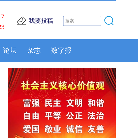
17
我要投稿
23
论坛
杂志
数字报