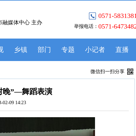
0571-583138
市融媒体中心 主办
0571-647348
举报电话：
视
乡镇
部门
专题
小记者
直播
微信扫一扫分享
村晚”—舞蹈表演
3-02-09 14:23