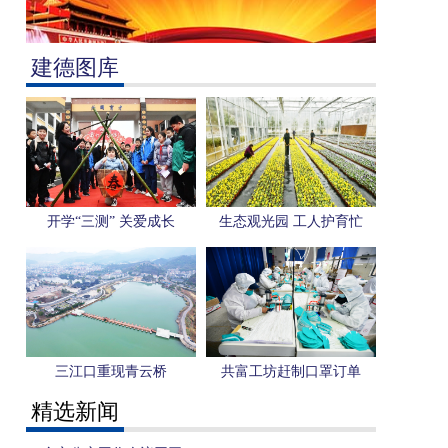
建德图库
开学“三测” 关爱成长
生态观光园 工人护育忙
三江口重现青云桥
共富工坊赶制口罩订单
精选新闻