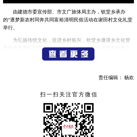
由建德市委宣传部、市文广旅体局主办，钦堂乡承办
的“逐梦新农村同奔共同富裕清明民俗活动在谢田村文化礼堂
举行。
为弘扬传统文化，促进乡村振兴，钦堂乡邀请乡文化管
家张老师带队到谢田村文化礼堂开展清明忆先祖助老献爱心
活动。文化礼堂内，张老师一边讲解清明民俗文化，一边与
志愿者们揉粉、拌馅、包粿、蒸粿，在轻松愉快的氛围中就
制作完成一篮篮清香扑鼻的清明粿，并送到村内孤寡老人、
责任编辑： 杨欢
残疾人手中。下一步该活动还在钦堂村文化礼堂、蒲田文化
礼堂、庄丰村文化礼堂、大溪边村文化礼堂、庙前村文化礼
扫一扫关注官方微信
堂、葛塘村文化礼堂开展。