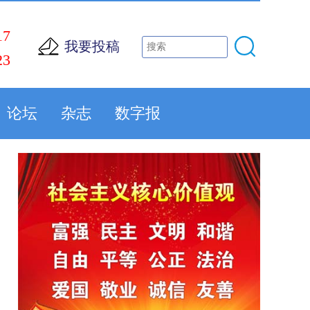
17
我要投稿
23
论坛
杂志
数字报