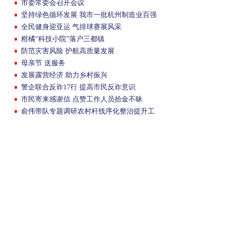
市委常委会召开会议
坚持绿色循环发展 我市一批杭州制造业百强
企业走稳特色发展之路
全民健身迎亚运 气排球赛展风采
柑橘“科技小院”落户三都镇
防范灾害风险 护航高质量发展
母亲节 送服务
发展露营经济 助力乡村振兴
警企联合反诈17行 提高市民反诈意识
市民寄来感谢信 点赞工作人员拾金不昧
俞伟带队专题调研农村杆线序化整治提升工
作