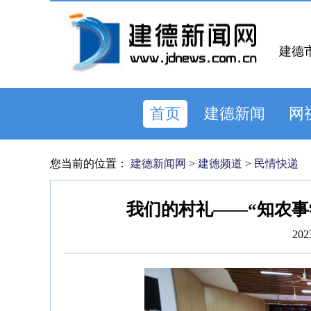
建德
首页
建德新闻
网
您当前的位置：
建德新闻网
>
建德频道
>
民情快递
我们的村礼——“知农事
202