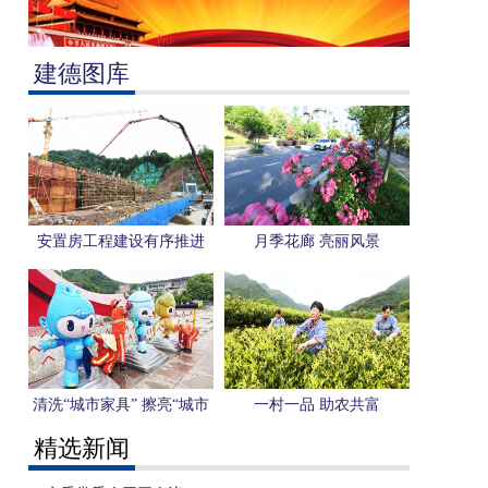
建德图库
安置房工程建设有序推进
月季花廊 亮丽风景
清洗“城市家具” 擦亮“城市
一村一品 助农共富
名片”
精选新闻