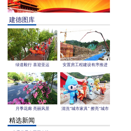
建德图库
绿道毅行 喜迎亚运
安置房工程建设有序推进
月季花廊 亮丽风景
清洗“城市家具” 擦亮“城市
名片”
精选新闻