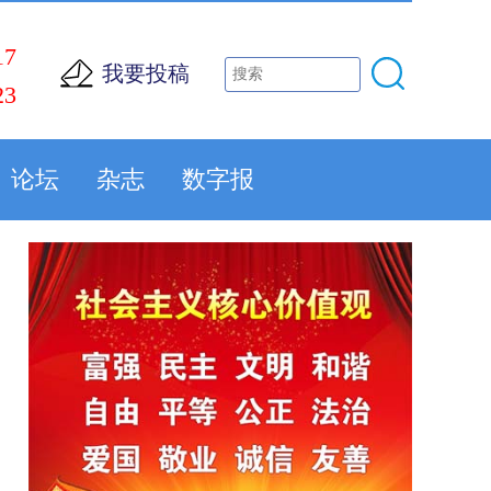
17
我要投稿
23
论坛
杂志
数字报