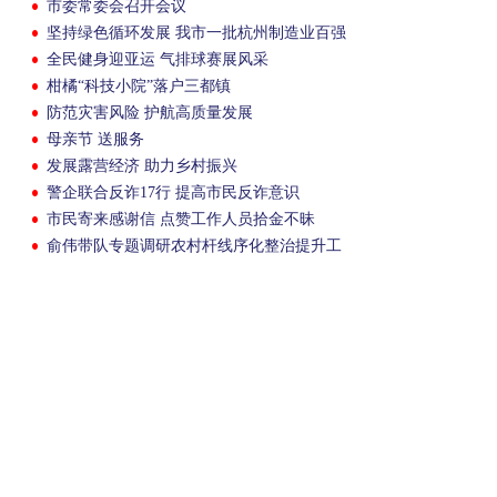
市委常委会召开会议
坚持绿色循环发展 我市一批杭州制造业百强
企业走稳特色发展之路
全民健身迎亚运 气排球赛展风采
柑橘“科技小院”落户三都镇
防范灾害风险 护航高质量发展
母亲节 送服务
发展露营经济 助力乡村振兴
警企联合反诈17行 提高市民反诈意识
市民寄来感谢信 点赞工作人员拾金不昧
俞伟带队专题调研农村杆线序化整治提升工
作