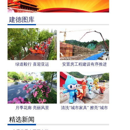
建德图库
绿道毅行 喜迎亚运
安置房工程建设有序推进
月季花廊 亮丽风景
清洗“城市家具” 擦亮“城市
名片”
精选新闻