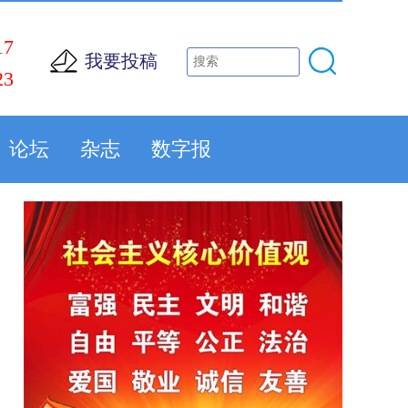
17
我要投稿
23
论坛
杂志
数字报