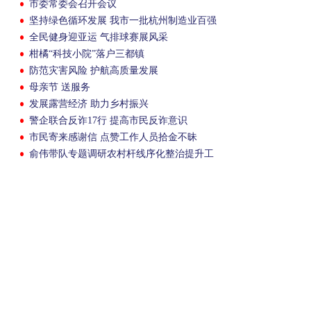
市委常委会召开会议
坚持绿色循环发展 我市一批杭州制造业百强
企业走稳特色发展之路
全民健身迎亚运 气排球赛展风采
柑橘“科技小院”落户三都镇
防范灾害风险 护航高质量发展
母亲节 送服务
发展露营经济 助力乡村振兴
警企联合反诈17行 提高市民反诈意识
市民寄来感谢信 点赞工作人员拾金不昧
俞伟带队专题调研农村杆线序化整治提升工
作