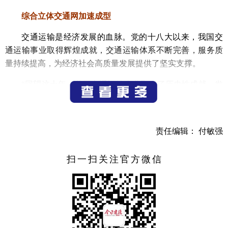
综合立体交通网加速成型
交通运输是经济发展的血脉。党的十八大以来，我国交
通运输事业取得辉煌成就，交通运输体系不断完善，服务质
量持续提高，为经济社会高质量发展提供了坚实支撑。
“回望这十年，我国交通运输事业取得了历史性成就，发
生了历史性变革，办成了过去想办而没有办成的大事，建成
了过去想建而没有建成的一大批重点工程。”交通运输部副部
长徐成光表示，特别是党的十九大报告提出建设交通强国，
责任编辑： 付敏强
为新时代交通运输发展指明了方向，赋予了交通运输新的历
史使命。
扫一扫关注官方微信
十年来，我国综合立体交通网加速成型，有力促进了国
内国际循环畅通。徐成光指出，我国建成了全球最大的高速
铁路网、高速公路网、世界级港口群、航空海运通达全球，
中国高铁、中国路、中国桥、中国港、中国快递成为靓丽的
中国名片，规模巨大、内畅外联的综合交通运输体系有力服