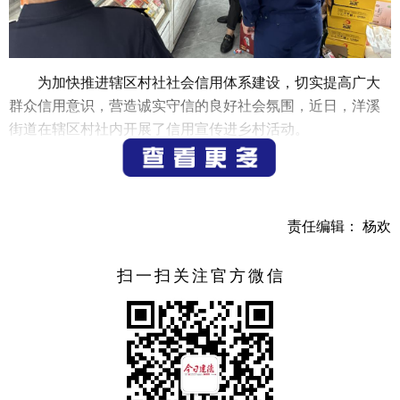
为加快推进辖区村社社会信用体系建设，切实提高广大
群众信用意识，营造诚实守信的良好社会氛围，近日，洋溪
街道在辖区村社内开展了信用宣传进乡村活动。
活动中，通过悬挂宣传条幅、发放宣传折页、信用读本
等多种方式开展宣传，志愿者们走街入巷，以通俗易懂的语
言与群众面对面交流，向群众普及信用知识、信用政策、建
责任编辑： 杨欢
设诚信社会、人人有责。前来参加活动的社区居民纷纷表
示，要从自身做起，讲诚信话、办诚信事、做诚信人，以高
扫一扫关注官方微信
昂的热情去传播诚信理念，以有力的行动去弘扬诚信精神，
爱护自己的信誉，信守自己的诺言，以自己的诚信行为，带
动和影响身边的每一个人，以诚待人、以信立业，从而形成
人人重信用、人人讲信用的良好社会环境。
此次宣传活动共计发放宣传材料五十余份，有效提升了