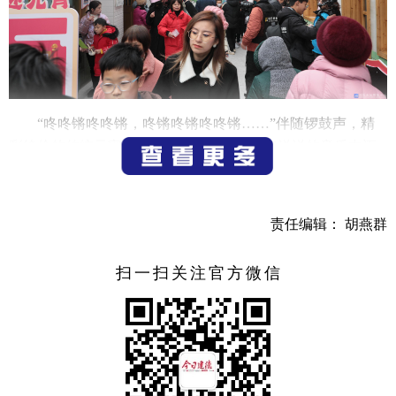
“咚咚锵咚咚锵，咚锵咚锵咚咚锵……”伴随锣鼓声，精
彩绝伦的传统元宵火热开场。孩子们在喜气洋洋的音乐中迈
进会场。
猜灯谜是元宵节的传统项目，在更化创意社区的文创街
责任编辑： 胡燕群
区、共富学堂、轻创中心、合作公社、啤酒花园......这些网红
打卡点，高高悬挂的灯笼瀑布、一条条五彩灯谜，将整个活
扫一扫关注官方微信
动场地装点得喜气洋洋，吸引了当地不少游客和老百姓的到
来。
此次活动共设置了“领好券|兔年大吉开门礼”“猜灯谜|明月
花灯影相连”“汉服打卡|袨服华妆着处逢”“吃元宵|一碗汤圆瑞
气盈”“品美味|小饼如嚼月，中有酥与饴”五大系列主题活动。