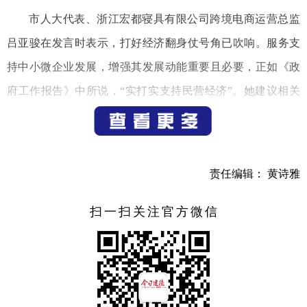
市人大代表、浙江宏都寝具有限公司跨境电商运营总监
吕亚骏在发言时表示，打好经济翻身仗号角已吹响。服务支
持中小微企业发展，增强其发展动能重要且必要，正如《政
府工作报告》中所说，“实打实支持民营经济”。她建议相关
部门大力组织线上线下促消费活动，多举措激发消费活力。
同时，结合当前形势，深化“走出去”战略，组织引导企业抱
团走出去，促进外贸新发展新增长，抢抓新的发展机遇。
责任编辑： 黄诗雅
报告指出，高质量推进产业发展，聚焦延链补链强链，
扫一扫关注官方微信
推动产业集聚发展，全力打赢“产业升级战”。对此，市人大
代表、浙江新化化工股份有限公司副总经理应思斌在发言时
接连说出了开心、信心和决心等关键词。他表示，困扰企业
数年的搬迁技改问题在政府持之以恒的协调下，终于迎刃而