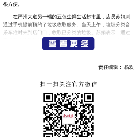
很方便。
在严州大道另一端的五色生鲜生活超市里，店员苏娟则
通过手机提前预约了垃圾收取服务。当天上午，垃圾分类音
乐车准时来到店门口，收取已分类的垃圾。苏娟表示，通过
手机预约垃圾投放，不用担心垃圾没有地方摆放，真的很方
便。
据悉，目前，我市已开展12条不同时段的音乐分类收集
责任编辑： 杨欢
车辆专线，主要针对主城区沿街商户1237户，收集各类垃圾
约8.6吨，进一步贴近广大商户垃圾投放需求，提高垃圾分类
扫一扫关注官方微信
收集的效率。
市综合行政执法局相关负责人表示，此举主要考虑到一
些沿街商户午饭后和傍晚边的垃圾投放，和正常的定时定点
分类投放时间不相匹配问题，推出了垃圾分类音乐车来收集
垃圾，很多商户对这项工作非常支持。接下来，该局将对支
持垃圾分类的商户和居民进行积分奖励，鼓励更多商户和居