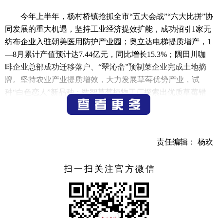
今年上半年，杨村桥镇抢抓全市“五大会战”“六大比拼”协
同发展的重大机遇，坚持工业经济提效扩能，成功招引1家无
纺布企业入驻朝美医用防护产业园；奥立达电梯提质增产，1
—8月累计产值预计达7.44亿元，同比增长15.3%；隅田川咖
啡企业总部成功迁移落户、“翠沁斋”预制菜企业完成土地摘
牌。坚持农业产业提质增效，大力发展草莓优势产业，试
种“白色恋人”新品种；数智草莓植物工厂探索出优质草莓错
时生长、全年种植的新模式，实现亩产8吨，售价超150元每
斤。杨村桥镇成功入选全国首批国家农业产业强镇、省级乡
村振兴示范乡镇。
责任编辑： 杨欢
针对下半年各项工作，杨村桥镇将着力抓重点、补短
板、强弱项，全力以赴拼经济抓建设，千方百计保民生促发
扫一扫关注官方微信
展，不遗余力防风险守底线，为我市打造“幸福宜居之城、文
旅共富样本”贡献力量。
杨村桥镇负责人表示，下一步，杨村桥镇将凝心聚力抓