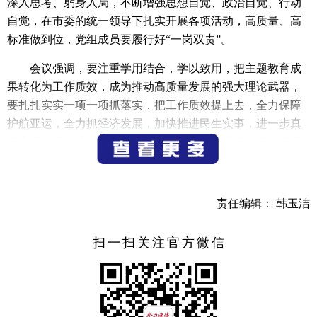
深入思考、躬身入局，不断增强思想自觉、政治自觉、行动
自觉，在市委的统一领导下扎实开展各项活动，高质量、高
标准做到位，党组成员要履行好“一岗双责”。
会议强调，要注重学用结合，学以致用，把主题教育成
果转化为工作质效，成为推动高质量发展的强大理论武器，
要扎扎实实一项一项抓落实，把工作质效提上去，全力保障
护航亚运，全力抓经济发展，加快推进民生实事，进一步真
抓实干，干出成效；要真正做到从严从实，统筹兼顾，把开
展主题教育和全年工作收官、新年度工作谋划统筹起来，确
保主题教育和中心工作两手抓、两不误、两促进；要加强调
查研究，大兴调查研究之风，在调查研究中推进工作，用发
责任编辑： 韩玉洁
展的眼光和思路破解制约发展的难题；要密切联系群众，深
入基层和企业，把情况摸清、把对策找准、把事情办好；党
扫一扫关注官方微信
组成员要带好头、作表率，一级带着一级学，一级带着一级
干，力戒形式主义，抓好检视整改，形成长效机制，严守规
矩纪律。