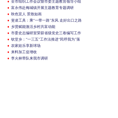
全市组织工作会议暨市委主题教育领导小组
第二次会议召开
富永伟赴梅城镇开展主题教育专题调研
秋色宜人 景致如画
斐凌工具：乘“一带一路”东风 走好出口之路
乡贤赋能激活乡村共富动能
市委史志编研室荣获省级党史三卷编写工作
成绩突出集体荣誉
钦堂乡：“一三五”工作法推进“民呼我为”落
实
农家娃乐享新球场
来料加工促增收
李火林带队来我市调研