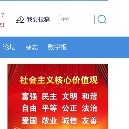
17
我要投稿
23
论坛
杂志
数字报