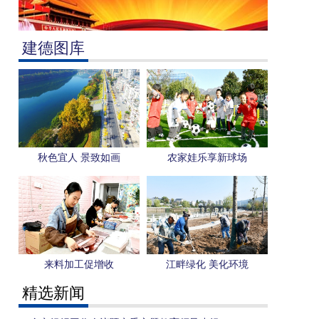
建德图库
秋色宜人 景致如画
农家娃乐享新球场
来料加工促增收
江畔绿化 美化环境
精选新闻