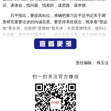
识、谈体会，找问题、找差距，谋思路、谋举措。
吕平指出，要提高站位，准确把握习近平总书记关于调
查研究重要论述的内涵实质。要坚持系统观念，既拿着“望远
镜”看全局，也善用“显微镜”看具体，全面掌握情况，做到心
中有数；要坚持实事求是，一切从实际出发，真正把情况摸
清、把问题找准；要坚持问题导向，提出解决问题的新举措
新思路新办法；要坚持人民至上，把“民呼我为”的理念要求
贯穿调查研究全过程，以群众的“获得感”衡量调查研究的“高
质量”。
责任编辑： 韩玉洁
吕平要求，要注重实效，切实强化调查研究成果转化运
扫一扫关注官方微信
用。要持续推动难题破解，对已明确对策的，要及时推动落
实，有些长期性、基础性的问题，要持续跟进，久久为功；
要持续巩固扩大成果，加速将对策建议转化为政策举措、具
体实践；要加强宣传和理论研究，形成具有建德辨识度的实
践成果，努力将实践案例转化为理论创新。