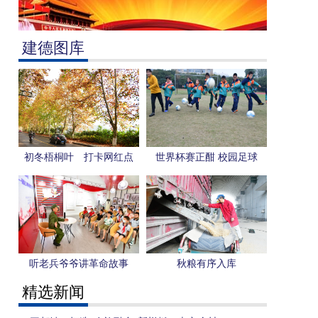
建德图库
初冬梧桐叶 打卡网红点
世界杯赛正酣 校园足球
更“热”
听老兵爷爷讲革命故事
秋粮有序入库
精选新闻