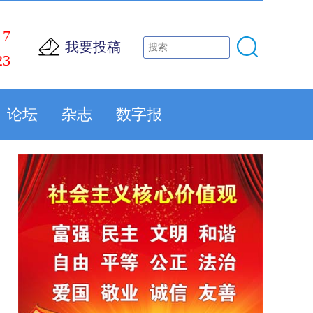
17
我要投稿
23
论坛
杂志
数字报