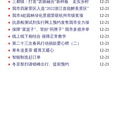
三都镇：打造“农旅融合”新样板 走实乡村
12-21
振兴共富路
我市四家景区入选“2022浙江首批醉美景区”
12-21
我市4处园林绿化景观荣获杭州市级奖项
12-21
抗原检测试剂实行网上预约发售我市全力保
12-21
障市民有序购买
保障“菜篮子”、管好“药匣子” 我市多措并举
12-21
保供应稳物价稳市场
线上线下相结合 保障正常教学
12-21
第二十三次春风行动捐款爱心榜（二）
12-21
寒冬送姜茶 暖胃又暖心
12-21
智能制造赶订单
12-21
冬至祭扫请错峰出行、提前预约
12-21