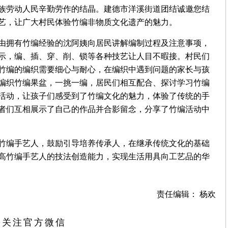
族劳动人民辛勤劳作的结晶。建德市洋溪街道团结诚邀您结
艺，让广大村民体验竹编非物质文化遗产的魅力。
由拥有竹编经验的沈阿姨向居民讲解编制过程及注意事项，
示，编、插、穿、削、锁等各种技艺让人目不暇接。村民们
竹编的编织需要细心与耐心，在编织中遇到问题的家长与孩
编织竹编果盆，一挑一编，居民们相互配合、探讨学习竹编
活动，让孩子们感受到了竹编文化的魅力，体验了传统的手
者们互相展示了自己的作品并合影留念，分享了竹编活动中
竹编手艺人，鼓励引导培养传承人，在继承传统文化的基础
高竹编手艺人的技法创造能力，实现生活用具向工艺品的华
责任编辑： 杨欢
扫关注官方微信