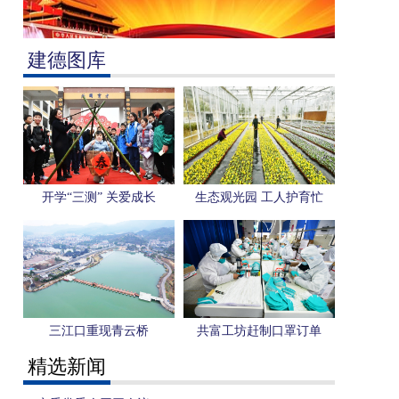
建德图库
开学“三测” 关爱成长
生态观光园 工人护育忙
三江口重现青云桥
共富工坊赶制口罩订单
精选新闻