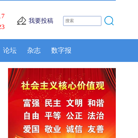
17
我要投稿
23
论坛
杂志
数字报