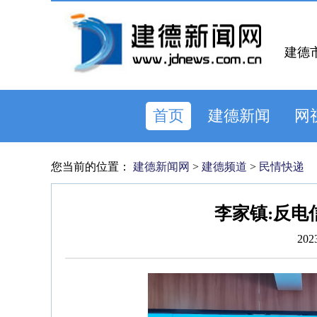
建德
首页
建德新闻
网
您当前的位置：
建德新闻网
>
建德频道
>
民情快递
李家镇:反电
202