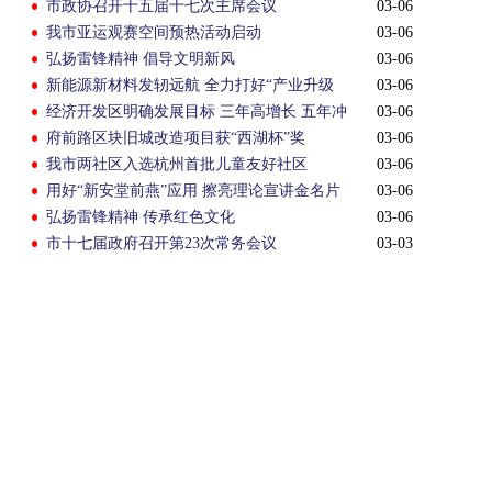
市政协召开十五届十七次主席会议
03-06
我市亚运观赛空间预热活动启动
03-06
弘扬雷锋精神 倡导文明新风
03-06
新能源新材料发轫远航 全力打好“产业升级
03-06
战”
经济开发区明确发展目标 三年高增长 五年冲
03-06
千亿
府前路区块旧城改造项目获“西湖杯”奖
03-06
我市两社区入选杭州首批儿童友好社区
03-06
用好“新安堂前燕”应用 擦亮理论宣讲金名片
03-06
弘扬雷锋精神 传承红色文化
03-06
市十七届政府召开第23次常务会议
03-03