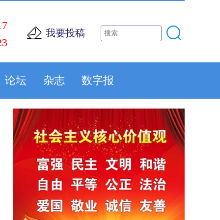
17
我要投稿
23
论坛
杂志
数字报