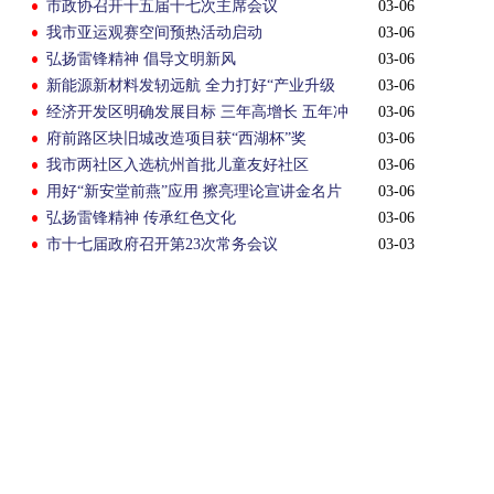
市政协召开十五届十七次主席会议
03-06
我市亚运观赛空间预热活动启动
03-06
弘扬雷锋精神 倡导文明新风
03-06
新能源新材料发轫远航 全力打好“产业升级
03-06
战”
经济开发区明确发展目标 三年高增长 五年冲
03-06
千亿
府前路区块旧城改造项目获“西湖杯”奖
03-06
我市两社区入选杭州首批儿童友好社区
03-06
用好“新安堂前燕”应用 擦亮理论宣讲金名片
03-06
弘扬雷锋精神 传承红色文化
03-06
市十七届政府召开第23次常务会议
03-03