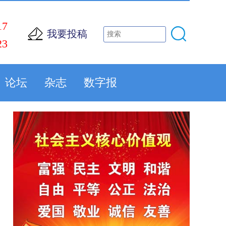
17
我要投稿
23
论坛
杂志
数字报