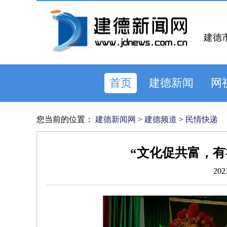
建德
首页
建德新闻
网
您当前的位置：
建德新闻网
>
建德频道
>
民情快递
“文化促共富，有
202