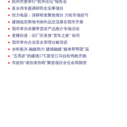
杭州市委举行“杭州论坛”报告会
富永伟专题调研民生实事项目
恒力电器：深耕研发聚焦细分 力拓市场扭亏
为盈
建德临安两地书画作品交流展在我市开展
我市举办农播带货农产品推介专场活动
更楼街道：旧厂区变身“货车之家” 给司
机“家”的感觉
我市举办企业安全管理台账培训
乡村振兴 融媒助力 建德融媒“媒体帮帮团”温
暖上线
“五周岁”的建德17℃新安江马拉松鸣枪开跑
市政协“请你来协商”聚焦项目全生命周期管
理提升效率