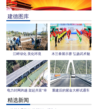
建德图库
江畔绿化 美化环境
木兰拳展示赛 弘扬武术魅
力
电力封网跨越 架起共富“幸
重建后的紫金大桥试通车
福线”
精选新闻