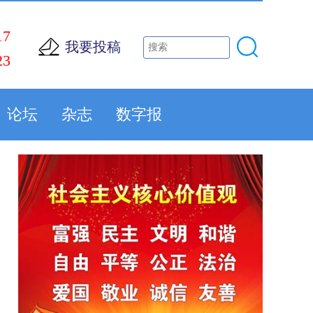
17
我要投稿
23
论坛
杂志
数字报