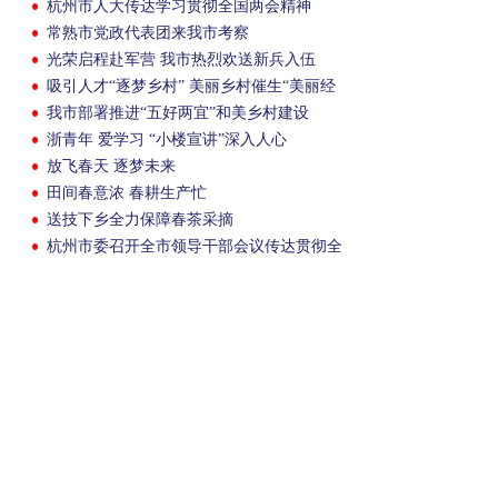
杭州市人大传达学习贯彻全国两会精神
常熟市党政代表团来我市考察
光荣启程赴军营 我市热烈欢送新兵入伍
吸引人才“逐梦乡村” 美丽乡村催生“美丽经
济”
我市部署推进“五好两宜”和美乡村建设
浙青年 爱学习 “小楼宣讲”深入人心
放飞春天 逐梦未来
田间春意浓 春耕生产忙
送技下乡全力保障春茶采摘
杭州市委召开全市领导干部会议传达贯彻全
国两会精神