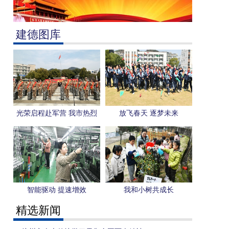
建德图库
光荣启程赴军营 我市热烈
放飞春天 逐梦未来
欢送新兵入伍
智能驱动 提速增效
我和小树共成长
精选新闻