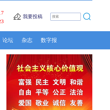
17
我要投稿
23
论坛
杂志
数字报