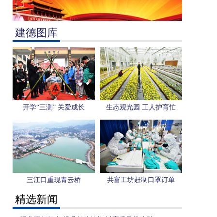
建德图库
开学“三测” 关爱成长
生态观光园 工人护育忙
三江口重现青云桥
共富工坊赶制口罩订单
精选新闻