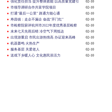
强化责任担当 提升整体效能 以高质量党建引
02-10
领保障高质量发展
市领导调研合作共富学院项目
02-10
打通“最后一公里” 路通方能心通
02-10
寿昌镇：走企不漏企 奋战“开门红”
02-10
市检察院获评杭州市2022年度优秀基层检察
02-10
院
未来七天先雨后晴 冷空气下周抵达
02-10
出境游重启 市民出游热情高 办证迎来高峰
02-10
机器轰鸣 火热生产
02-10
服务基层 关爱老人
02-10
送戏下乡暖人心 文化惠民添活力
02-10