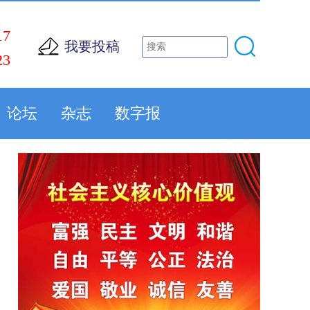
17
我要投稿
23
论坛
杂志
数字报