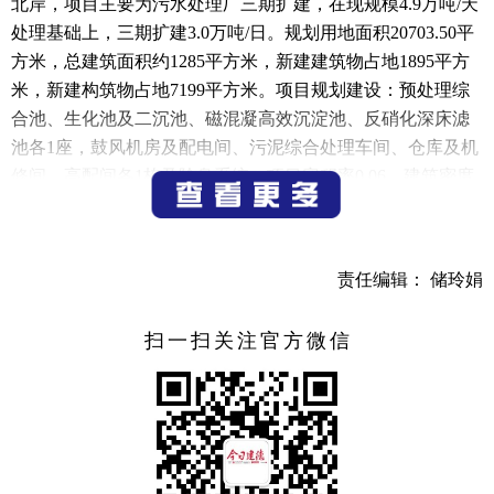
北岸，项目主要为污水处理厂三期扩建，在现规模4.9万吨/天
处理基础上，三期扩建3.0万吨/日。规划用地面积20703.50平
方米，总建筑面积约1285平方米，新建建筑物占地1895平方
米，新建构筑物占地7199平方米。项目规划建设：预处理综
合池、生化池及二沉池、磁混凝高效沉淀池、反硝化深床滤
池各1座，鼓风机房及配电间、污泥综合处理车间、仓库及机
修间、高配间各1栋及除臭系统。项目容积率0.06，建筑密度
9.15%，绿地率44.82%，机动车位17个，建筑高度小于15米。
如对该项目有意见或建议，请于2023年 2月 23 日下午
15:00前以书面形式向杭州建德污水处理有限公司提交。
责任编辑： 储玲娟
联系电话：15957160405
扫一扫关注官方微信
公示期限：2023 年 2 月 10 日至 2023 年 2 月 23日
杭州建德污水处理有限公司