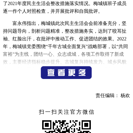
了2021年度民主生活会整改措施落实情况。梅城镇班子成员
逐一作个人对照检查，并开展批评和自我批评。
富永伟指出，梅城镇此次民主生活会会前准备充分，坚
持问题导向，剖析问题精准，整改措施务实，达到了咬耳扯
袖、红脸出汗，在批评中推动工作、促进团结的效果。2022
年，梅城镇党委围绕“千年古城全面复兴”战略部署，以“共同
富裕”为主线，团结一心、众志成城，各项工作取得了新成
效，主要经济指标稳步提升、古城复兴持续发力、城乡风貌
焕然一新、民生福祉不断增进，所取得的成绩值得肯定。梅
城镇党委班子要把民主生活会查摆出的问题整改融入到具体
工作中，同心同向谋发展、聚焦聚力抓发展，全力推动梅城
经济社会高质量发展。
责任编辑： 杨欢
富永伟强调，要坚定捍卫“两个确立”，坚决做到“两个维
扫一扫关注官方微信
护”，以高度的政治自觉贯彻落实党的二十大精神，确保政治
上更加坚定、理论上更加清醒、行动上更加自觉，永葆对党
忠诚之心。要扛起更大担当，展现更大作为，奋力书写梅城