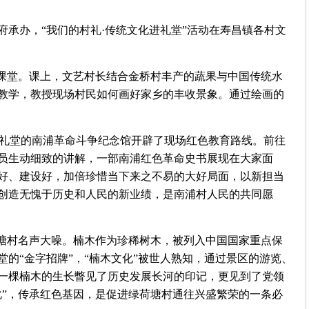
承办，“我们的村礼·传统文化进礼堂”活动在寿昌镇各村文
画课堂。课上，文艺村长结合金桥村丰产的蔬果与中国传统水
教学，教授现场村民如何画好家乡的丰收景象。通过绘画的
化礼堂的南浦革命斗争纪念馆开辟了现场红色教育路线。前往
员生动细致的讲解，一部南浦红色革命史书展现在大家面
好、建设好，加倍珍惜当下来之不易的大好局面，以新担当
创造无愧于历史和人民的新业绩，是南浦村人民的共同愿
荷塘村名声大噪。楠木作为珍稀树木，被列入中国国家重点保
的“金字招牌”，“楠木文化”被世人熟知，通过景区的游览、
一棵楠木的生长瞥见了历史发展长河的印记，更见到了党领
化”，传承红色基因，是促进绿荷塘村通往兴盛繁荣的一条必