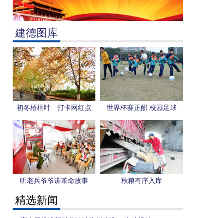
建德图库
初冬梧桐叶 打卡网红点
世界杯赛正酣 校园足球
更“热”
听老兵爷爷讲革命故事
秋粮有序入库
精选新闻