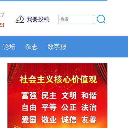
17
我要投稿
23
论坛
杂志
数字报