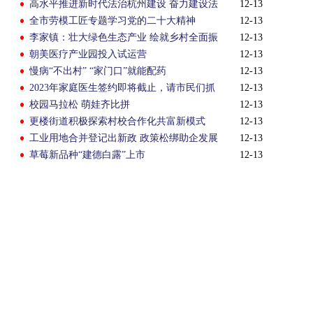
高水平推进新时代法治杭州建设 奋力建设法
12-13
治中国示范城市
全市劳模工匠专题学习党的二十大精神
12-13
李家镇：壮大绿色生态产业 绘就乡村全面振
12-13
兴新画卷
朝美医疗产业园投入试运营
12-13
慢病“不出村” “家门口”就能配药
12-13
2023年家庭医生签约即将截止，请市民们抓
12-13
紧办理
校园马拉松 萌娃齐比拼
12-13
更楼街道积极探索村校合作化共富新模式
12-13
工业用地合并登记出新政 政策松绑助企发展
12-13
草莓新品种“建德白露”上市
12-13