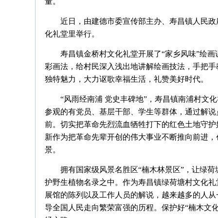
量。
近日，由建德市委宣传部主办、寿昌镇人民政府
化礼堂里举行。
寿昌镇金桥村文化礼堂开展了“家乡风味”绘
彩画法，给村民深入浅出地讲解绘画技法，手把手
独特魅力，大力讴歌幸福生活，礼赞美好时代。
“风雨经南浦 党史丰碑地”，寿昌镇南浦村文
参观的有党员、基层干部、学生等群体，通过解说
前。切实把革命先烈流血牺牲打下的红色土地守护
新作为把革命先辈开创的伟大事业不断推向前进，
景。
拥有国家级风景名胜区“楠木林景区”，让绿
护野生植物名录之中。作为寿昌镇绿荷塘村文化礼堂
展馆的陈列以及工作人员的解说，越来越多的人从
导全国人民走向繁荣富强的历程。保护好“楠木文