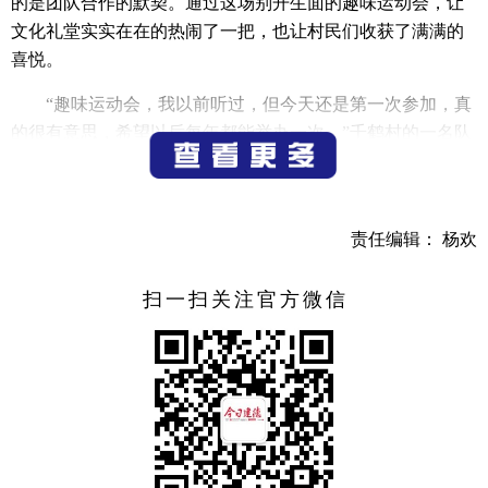
的是团队合作的默契。通过这场别开生面的趣味运动会，让
文化礼堂实实在在的热闹了一把，也让村民们收获了满满的
喜悦。
“趣味运动会，我以前听过，但今天还是第一次参加，真
的很有意思，希望以后每年都能举办一次。”千鹤村的一名队
员喜滋滋地展示着自己的“战利品”说。
友谊第一，比赛第二。通过村运会，让老百姓真切体会
到了农村精神文明的重要性，共同富裕，不光是钱袋子要富
责任编辑： 杨欢
起来，人们的生活也应该热闹起来。
扫一扫关注官方微信
来源 梅城镇