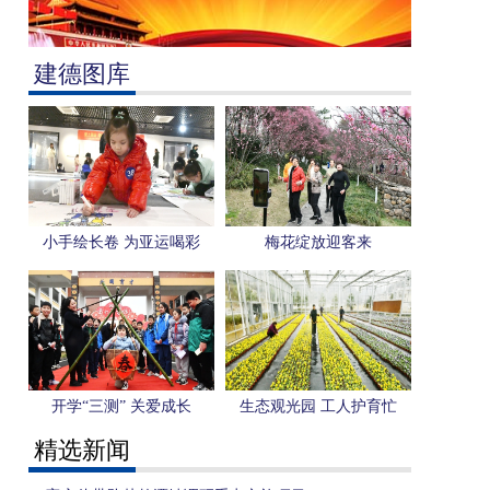
建德图库
小手绘长卷 为亚运喝彩
梅花绽放迎客来
开学“三测” 关爱成长
生态观光园 工人护育忙
精选新闻