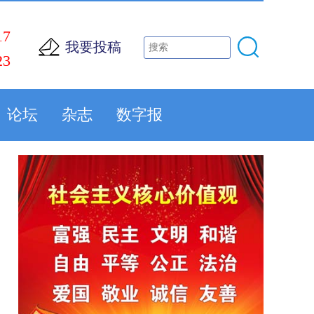
17
我要投稿
23
论坛
杂志
数字报