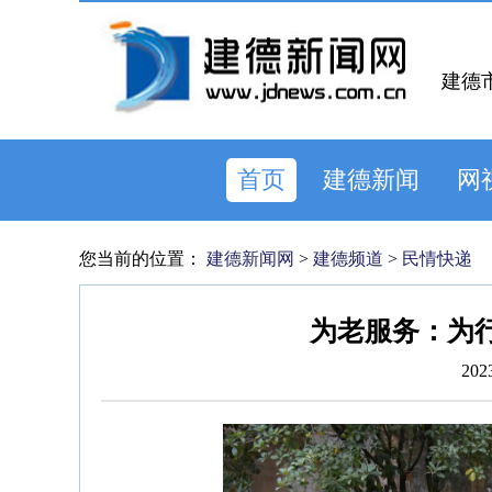
建德
首页
建德新闻
网
您当前的位置：
建德新闻网
>
建德频道
>
民情快递
为老服务：为
202