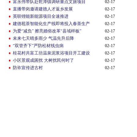
富永伟带队赴乾潭镇调研重点文旅项目
02-17
直播带岗邀请建德人才返乡发展
02-17
英联锂能新能源项目全速推进
02-17
建德苞茶智能化生产线即将投入春茶生产
02-17
为爱“减负” 擦亮婚俗改革“县域样板”
02-17
未来七天晴多雨少 气温先升后降
02-17
“双管齐下”严防松材线虫病
02-17
桂花村共富工坊温泉泥浆浴项目开工建设
02-17
小区景观成困扰 大树扰民何时了
02-17
防诈宣传进古村
02-17