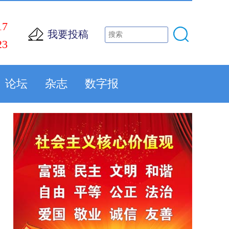
17
我要投稿
23
论坛
杂志
数字报