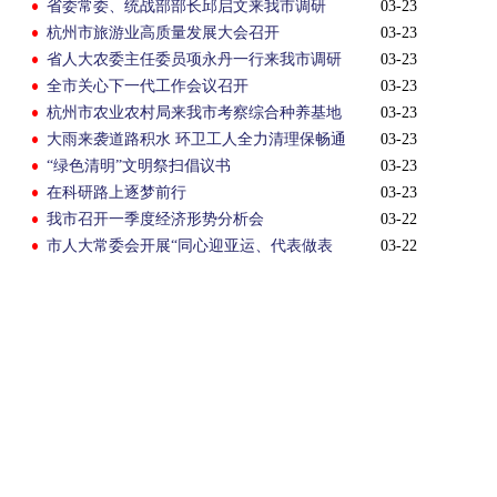
省委常委、统战部部长邱启文来我市调研
03-23
杭州市旅游业高质量发展大会召开
03-23
省人大农委主任委员项永丹一行来我市调研
03-23
全市关心下一代工作会议召开
03-23
杭州市农业农村局来我市考察综合种养基地
03-23
大雨来袭道路积水 环卫工人全力清理保畅通
03-23
“绿色清明”文明祭扫倡议书
03-23
在科研路上逐梦前行
03-23
我市召开一季度经济形势分析会
03-22
市人大常委会开展“同心迎亚运、代表做表
03-22
率”主题活动