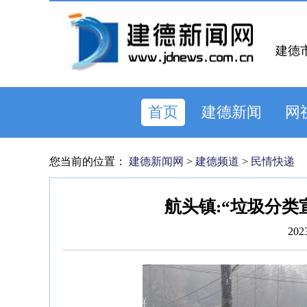
建德
首页
建德新闻
网
您当前的位置：
建德新闻网
>
建德频道
>
民情快递
航头镇:“垃圾分类
202