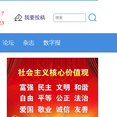
17
我要投稿
23
论坛
杂志
数字报