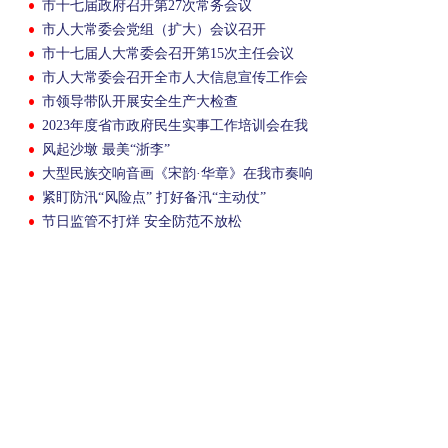
市十七届政府召开第27次常务会议
市人大常委会党组（扩大）会议召开
市十七届人大常委会召开第15次主任会议
市人大常委会召开全市人大信息宣传工作会
议
市领导带队开展安全生产大检查
2023年度省市政府民生实事工作培训会在我
市召开
风起沙墩 最美“浙李”
大型民族交响音画《宋韵·华章》在我市奏响
紧盯防汛“风险点” 打好备汛“主动仗”
节日监管不打烊 安全防范不放松