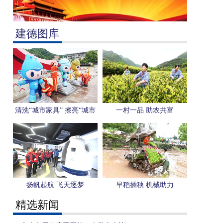
建德图库
清洗“城市家具” 擦亮“城市
一村一品 助农共富
名片”
扬帆起航 飞天逐梦
早稻插秧 机械助力
精选新闻