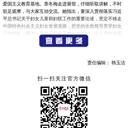
爱国主义教育基地。章冬梅走进展馆，仔细听取讲解，不时
驻足观摩，与大家互动交流。她指出，要深入贯彻落实习近
平总书记关于妇女儿童和妇联工作的重要论述，坚定不移走
中国特色社会主义妇女发展道路，把党的全面领导贯穿妇女
工作始终；要进一步传承弘扬千鹤妇女精神，注入新时代新
内涵，为中国式现代化建设贡献“半边天”力量。
杨村桥镇结合草莓特色产业发展实际，针对草莓产业妇
女带头人、女农创客、女企业家、专业合作社等群体成立草
责任编辑： 韩玉洁
莓产业链妇联，常态化开展直播培训，培养“村播”拓宽草莓
销售渠道，积极向外链接资源，带领农村妇女就近就地创业
扫一扫关注官方微信
就业，实现“助农”和“直播”共赢，让建德草莓搭上了互联网快
车。章冬梅通过实地参观、听取汇报等方式详细了解我市基
层妇联组织建设、村播助农等情况，对草莓产业链妇联在深
化乡村振兴、促进妇女就业中发挥的积极作用表示充分肯
定，希望继续坚持地方创新特色做法，发挥巾帼“村播”们在
现代化农业发展中的示范引领作用，为农村妇女群体创新创
业、成长成才搭建更加广阔坚实的平台。