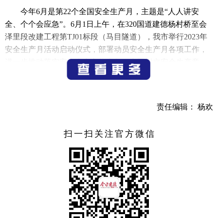
今年6月是第22个全国安全生产月，主题是“人人讲安
全、个个会应急”。6月1日上午，在320国道建德杨村桥至会
泽里段改建工程第TJ01标段（马目隧道），我市举行2023年
安全生产月活动启动仪式，部署动员安全生产月各项工作，
进一步推动落实安全生产主体责任，牢固树立安全生产意
识，强化应急管理能力，有效遏制生产安全事故发生，为杭
州亚运会顺利召开保驾护航。
责任编辑： 杨欢
启动仪式上，杭州市交通运输行政执法队、市交通运输
局、市应急管理局、市公安局、市交投公司、320国道改建工
程指挥部等单位相关负责人在主题背景板上共同签名。
扫一扫关注官方微信
（记者 何彦峰）