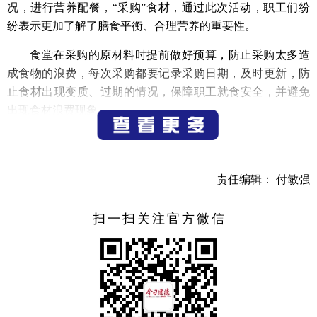
况，进行营养配餐，“采购”食材，通过此次活动，职工们纷
纷表示更加了解了膳食平衡、合理营养的重要性。
食堂在采购的原材料时提前做好预算，防止采购太多造
成食物的浪费，每次采购都要记录采购日期，及时更新，防
止食材出现变质、过期的情况，保障职工就食安全，并避免
出现食材浪费现象。
成立“节约粮食
光盘行动”专项领导小组，定期组织专项
检查，推进食堂改进供餐、用餐方式，多供应小份量食品，
方便用餐人员适量选取，食堂工作人员必须适量给餐、按需
责任编辑： 付敏强
供给，职工按需取餐，避免浪费。
扫一扫关注官方微信