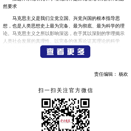
然要求
马克思主义是我们立党立国、兴党兴国的根本指导思
想，也是人类思想史上最为完备、最为彻底、最为科学的理
论。马克思主义之所以影响深远，在于其以深刻的学理揭示
人类社会发展的真理性、以完备的体系论证其理论的科学
性。马克思指出：“理论一经掌握群众，也会变成物质力量。
理论只要说服人，就能掌握群众；而理论只要彻底，就能说
服人。所谓彻底，就是抓住事物的根本。”作为马克思主义中
国化时代化的最新成果，习近平新时代中国特色社会主义思
责任编辑： 杨欢
想继承马克思主义的优秀理论品质，彰显着马克思主义“理论
的彻底性”和“实践的指导力”。我们要深化对习近平新时代中
扫一扫关注官方微信
国特色社会主义思想的研究阐释，深刻阐明其真理性和科学
性，彰显其“理论的彻底性”和“实践的指导力”，就必须在体系
化研究和学理化阐释上下功夫。
习近平新时代中国特色社会主义思想贯通马克思主义哲
学、马克思主义政治经济学、科学社会主义，贯通历史、现