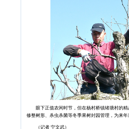
眼下正值农闲时节，但在杨村桥镇绪塘村的精
修整树形、杀虫杀菌等冬季果树封园管理，为来年
（记者 宁文武）