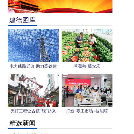
建德图库
电力线路迁改 助力高铁建
草莓熟 莓农乐
设
亮灯工程让古镇“靓”起来
打造“零工市场+技能培
训”模式 托起群众增收致富
精选新闻
的幸福梦