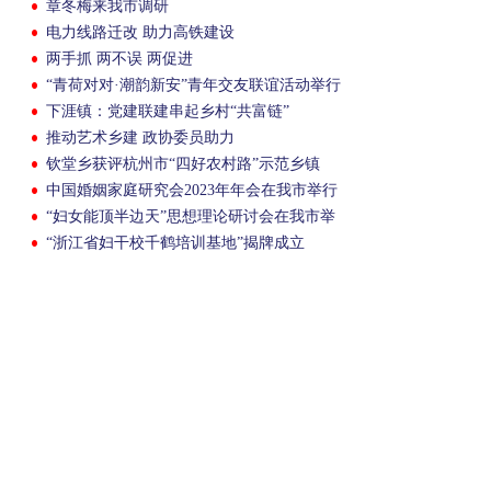
章冬梅来我市调研
电力线路迁改 助力高铁建设
两手抓 两不误 两促进
“青荷对对·潮韵新安”青年交友联谊活动举行
下涯镇：党建联建串起乡村“共富链”
推动艺术乡建 政协委员助力
钦堂乡获评杭州市“四好农村路”示范乡镇
中国婚姻家庭研究会2023年年会在我市举行
“妇女能顶半边天”思想理论研讨会在我市举
行
“浙江省妇干校千鹤培训基地”揭牌成立