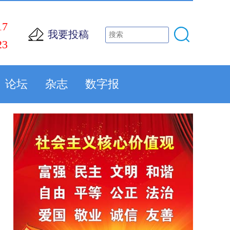
17
我要投稿
23
论坛
杂志
数字报