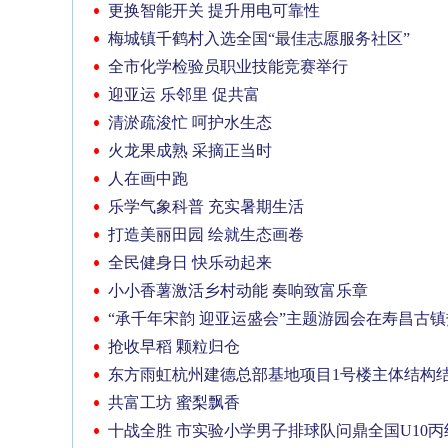
更换智能开关 提升用电可靠性
梅城镇千鹤村入选全国“最佳志愿服务社区”
全市化学检验员职业技能竞赛举行
迎亚运 乐邻里 促共富
清淤疏浚忙 呵护水生态
火龙果成熟 采摘正当时
人在画中跑
乐学气象科普 充实暑期生活
打造美丽田园 绘就生态画卷
全民健身日 快乐动起来
小小香薯激活乡村动能 奏响致富乐章
“承千年宋韵 迎亚运盛会”主题游园会在寿昌古
抢收早稻 颗粒归仓
东方雨虹杭州建德总部基地项目1号楼主体结构
共富工坊 蜜梨飘香
十战全胜 市实验小学男子排球队问鼎全国U10丙