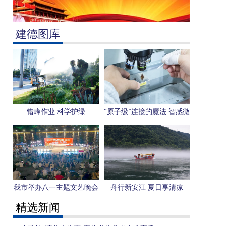
建德图库
错峰作业 科学护绿
“原子级”连接的魔法 智感微
电子用一枚芯片感知“人形
机器人”未来
我市举办八一主题文艺晚会
舟行新安江 夏日享清凉
精选新闻