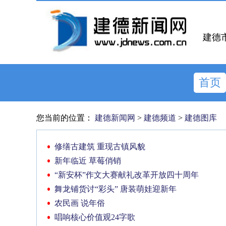
建德
首页
您当前的位置：
建德新闻网
>
建德频道
>
建德图库
修缮古建筑 重现古镇风貌
新年临近 草莓俏销
“新安杯”作文大赛献礼改革开放四十周年
舞龙铺货讨“彩头” 唐装萌娃迎新年
农民画 说年俗
唱响核心价值观24字歌