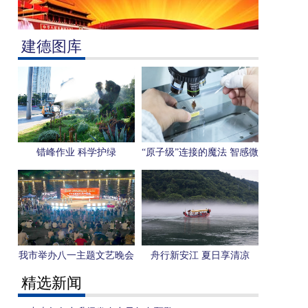
建德图库
错峰作业 科学护绿
“原子级”连接的魔法 智感微
电子用一枚芯片感知“人形
机器人”未来
我市举办八一主题文艺晚会
舟行新安江 夏日享清凉
精选新闻