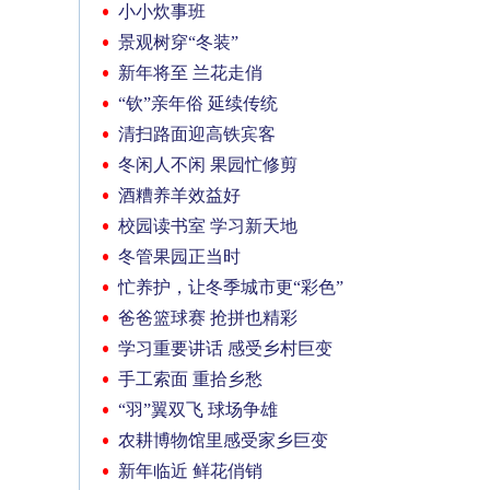
小小炊事班
景观树穿“冬装”
新年将至 兰花走俏
“钦”亲年俗 延续传统
清扫路面迎高铁宾客
冬闲人不闲 果园忙修剪
酒糟养羊效益好
校园读书室 学习新天地
冬管果园正当时
忙养护，让冬季城市更“彩色”
爸爸篮球赛 抢拼也精彩
学习重要讲话 感受乡村巨变
手工索面 重拾乡愁
“羽”翼双飞 球场争雄
农耕博物馆里感受家乡巨变
新年临近 鲜花俏销