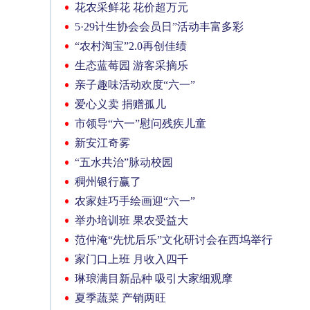
花农采鲜花 花价超万元
5·29计生协会会员日”活动丰富多彩
“农村淘宝”2.0再创佳绩
生态蓝莓园 游客采摘乐
亲子趣味活动欢度“六一”
爱心义卖 捐赠孤儿
市领导“六一”慰问残疾儿童
新安江奇雾
“五水共治”脉动校园
稠州银行赢了
农家娃巧手绘画迎“六一”
举办培训班 果农受益大
范仲淹“先忧后乐”文化研讨会在西坞举行
家门口上班 月收入四千
琳琅满目新品种 吸引大家细观摩
夏季蔬菜 产销两旺