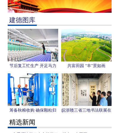
建德图库
节后复工忙生产 开足马力
共富田园 “丰”景如画
赶订单
筹备秋粮收购 确保颗粒归
皖浙赣三省三地书法联展在
仓
我市举行
精选新闻