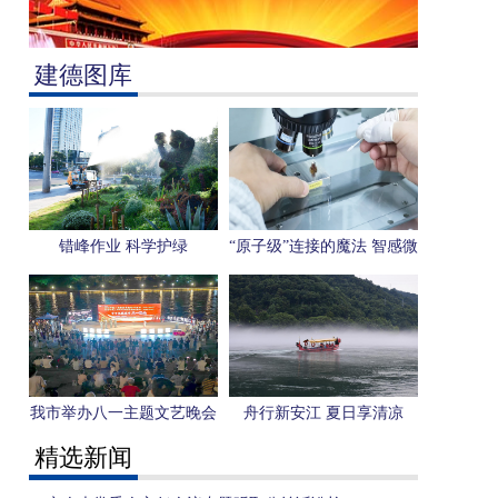
建德图库
错峰作业 科学护绿
“原子级”连接的魔法 智感微
电子用一枚芯片感知“人形
机器人”未来
我市举办八一主题文艺晚会
舟行新安江 夏日享清凉
精选新闻