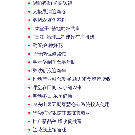
唱响婺韵 迎春送福
太极展演迎新春
冬储农资备春耕
“菜篮子”基地助农共富
“三江”治理工程建设有序推进
勤管护 种好花
坚守岗位修路忙
寻年俗制美食品年味
劈波斩浪迎新年
推动产业融合发展 助力粮食增产增收
课堂在田间 从小知农事
舞动冬日 乐享健康
农夫山泉五期智慧仓储系统投入使用
华奕航空驰援甘肃抗震救灾
推广新品种 增收促共富
兰花线上销售旺