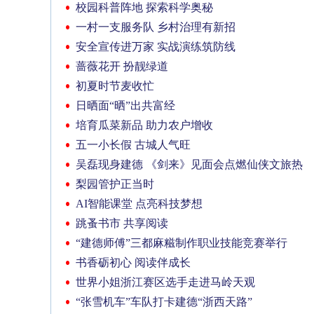
校园科普阵地 探索科学奥秘
一村一支服务队 乡村治理有新招
安全宣传进万家 实战演练筑防线
蔷薇花开 扮靓绿道
初夏时节麦收忙
日晒面“晒”出共富经
培育瓜菜新品 助力农户增收
五一小长假 古城人气旺
吴磊现身建德 《剑来》见面会点燃仙侠文旅热
梨园管护正当时
AI智能课堂 点亮科技梦想
跳蚤书市 共享阅读
“建德师傅”三都麻糍制作职业技能竞赛举行
书香砺初心 阅读伴成长
世界小姐浙江赛区选手走进马岭天观
“张雪机车”车队打卡建德“浙西天路”