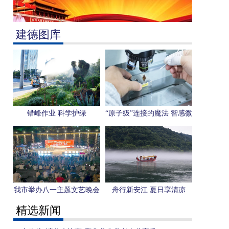
建德图库
错峰作业 科学护绿
“原子级”连接的魔法 智感微
电子用一枚芯片感知“人形
机器人”未来
我市举办八一主题文艺晚会
舟行新安江 夏日享清凉
精选新闻