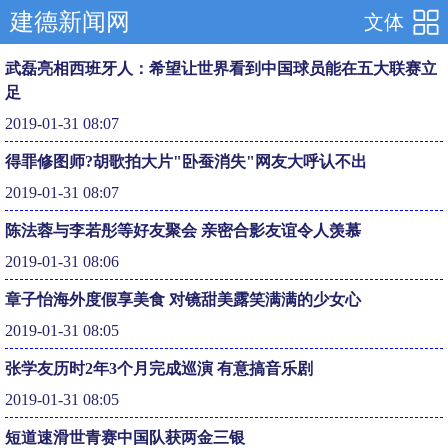
建德新闻网
文体
武磊亮相西班牙人：希望让世界看到中国球员能在五大联赛立
足
2019-01-31 08:07
得罪修图师?胡歌拍大片"卧蚕消失"网友大呼认不出
2019-01-31 08:07
陈法蓉与李若彤等好友聚会 亲密合影友谊令人羡慕
2019-01-31 08:06
章子怡海外度假享美食 对镜甜美露笑满满的少女心
2019-01-31 08:05
张学友历时2年3个月完成巡演 有意搞音乐剧
2019-01-31 08:05
短道速滑世青赛中国队获两金三银