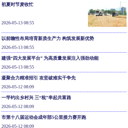
初夏时节麦收忙
2026-05-13 08:55
以前瞻性布局培育新质生产力 构筑发展新优势
2026-05-13 08:55
建强“四大发展平台” 为高质量发展注入强劲动能
2026-05-13 08:55
凝聚合力精准招引 攻坚破难实干争先
2026-05-12 08:09
一竿钓出乡村兴 三“枇”串起共富路
2026-05-12 08:09
市第十八届运动会成年部5公里接力赛开跑
2026-05-12 08:09