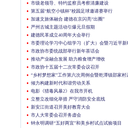
市级老领导、特约监察员考察清廉建设
第五届“航空小镇杯”校园足球邀请赛举行
加速文旅体融合 建德在京闪亮“出圈”
严州古城主题活动引爆元旦假期
建德民革成立40周年大会举行
市委理论学习中心组学习（扩大）会暨习近平新
召开
市政协市委统战部举行新年茶话会
推动产业融合发展 助力粮食增产增收
市政协十五届十二次常委会议召开
“乡村梦想家”工作第六次周例会暨乾潭镇邵家村
倾力构建新时代和谐劳动关系
电影《猎毒风暴2》在我市开机
立整立改细化举措 严守消防安全底线
新安江街道召开美好教育大会
市人大常委会召开务虚会
钟永明调研“五好两宜”和美乡村试点试验项目