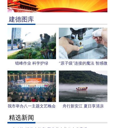
建德图库
错峰作业 科学护绿
“原子级”连接的魔法 智感微
电子用一枚芯片感知“人形
机器人”未来
我市举办八一主题文艺晚会
舟行新安江 夏日享清凉
精选新闻